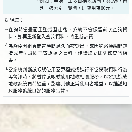
例如：申請一筆多目標地籍圖，共5張，包
含一張索引一覽圖，則費用為80元。
提醒您：
1.
查詢時當畫面重整或登出後，系統不會保留前次查詢資
料，如再重新登入查詢資料，將重新計費。
2.
為避免因網頁閒置時間過久而被登出，或因網路連線問題
造成無法調閱已查詢過之資料，建議您立即列印查詢結
果。
3.
當系統判斷該帳號使用惡意程式或進行不當撈取資料行為
等警訊時，將暫停該帳號使用地政相關服務，以避免造成
地政系統負荷過重，影響其他正常使用者權益，以維護地
政服務系統良好的服務品質。