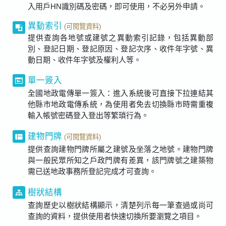
入用戶HN識別碼及密碼，即可使用，不必另外申請。
異動索引
(可閱覽資料)
提供查詢各地號或建號之異動索引記錄，包括異動部
別、登記日期、登記原因、登記次序、收件年字號、異
動日期、收件年字號及權利人等。
單一簽入
全國地政電傳單一簽入：進入系統後可直接下拉連結其
他縣市地政電傳系統，為使用者免去切換縣市時需重複
輸入帳號密碼登入登出等繁瑣行為。
建物門牌
(可閱覽資料)
提供查詢建物門牌所屬之建號及坐落之地號。建物門牌
與一般民眾所知之戶政門牌有差異，該門牌號之建築物
需已送地政事務所登記完成才可查詢。
樹狀結構
查詢歷史以樹狀結構顯示，清楚列示每一筆查過或尚可
查詢的資料，提供使用者快速切換所要瀏覽之項目。