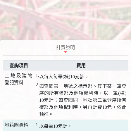
計費說明
查詢項目
費用
1.
土地及建物
以每人每筆(棟)10元計。
登記資料
2.
如查閱某一地號之標示部、其下某一筆登
序的所有權部及他項權利時，以一筆(棟)
10元計；如查閱同一地號第二筆登序所有
權部及他項權利時，另再計費10元，依此
類推。
1.
地籍圖資料
以每筆10元計。